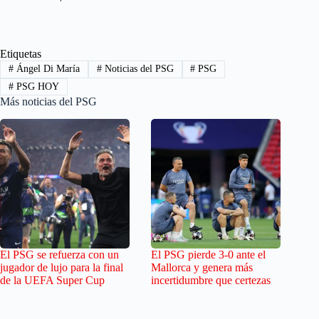
Etiquetas
#
Ángel Di María
#
Noticias del PSG
#
PSG
#
PSG HOY
Más noticias del PSG
El PSG se refuerza con un
El PSG pierde 3-0 ante el
jugador de lujo para la final
Mallorca y genera más
de la UEFA Super Cup
incertidumbre que certezas