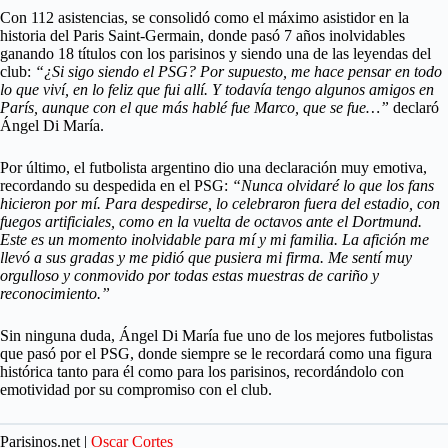
Con 112 asistencias, se consolidó como el máximo asistidor en la
historia del Paris Saint-Germain, donde pasó 7 años inolvidables
ganando 18 títulos con los parisinos y siendo una de las leyendas del
club:
“¿Si sigo siendo el PSG? Por supuesto, me hace pensar en todo
lo que viví, en lo feliz que fui allí. Y todavía tengo algunos amigos en
París, aunque con el que más hablé fue Marco, que se fue…”
declaró
Ángel Di María.
Por último, el futbolista argentino dio una declaración muy emotiva,
recordando su despedida en el PSG:
“Nunca olvidaré lo que los fans
hicieron por mí. Para despedirse, lo celebraron fuera del estadio, con
fuegos artificiales, como en la vuelta de octavos ante el Dortmund.
Este es un momento inolvidable para mí y mi familia. La afición me
llevó a sus gradas y me pidió que pusiera mi firma. Me sentí muy
orgulloso y conmovido por todas estas muestras de cariño y
reconocimiento.”
Sin ninguna duda, Ángel Di María fue uno de los mejores futbolistas
que pasó por el PSG, donde siempre se le recordará como una figura
histórica tanto para él como para los parisinos, recordándolo con
emotividad por su compromiso con el club.
Parisinos.net |
Oscar Cortes