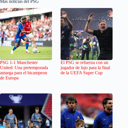
Más noticias del PSG
PSG 1-1 Manchester
El PSG se refuerza con un
United: Una pretemporada
jugador de lujo para la final
amarga para el bicampeon
de la UEFA Super Cup
de Europa