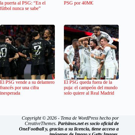
la puerta al PSG: “En el
PSG por 40M€
fútbol nunca se sabe”
El PSG vende a su delantero
El PSG queda fuera de la
francés por una cifra
puja: el campeón del mundo
inesperada
solo quiere al Real Madrid
Copyright © 2026 - Tema de WordPress hecho por
CreativeThemes
.
Parisinos.net es socio oficial de
OneFootball y, gracias a su licencia, tiene acceso a
imágenes de Imago y Getty Images.