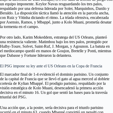
un equipo imponente. Keylor Navas resguardando los tres palos,
respaldado por una defensa liderada por Soler, Marquinhos, Danilo y
Beraldo. La disposición táctica llamó la atención en la parcela ancha,
con Ruiz y Vitinha dictando el ritmo. La tríada ofensiva, encabezada
por Asensio, Ramos, y Mbappé, junto a Kolo Muani, prometía desatar
la tormenta en el campo.
Por otro lado, Karim Mokeddem, estratega del US Orleans, planteó
una resistencia valiente. Matimbou bajo los tres palos, protegido por
Halby-Toure, Solvet, Saint-Ruf, J. Morgan, y Agounon. La batuta en
el mediocampo quedó en manos de Goujon, Bretelle y Ponti, mientras
que Dabasse y Fortune lideraron la delantera.
El PSG impone su ley ante el US Orleans en la Copa de Francia
El marcador final de 1-4 evidenció el dominio parisino. Un conjunto
de la capital de Francia que se llevó el gato al agua merced al doblete
cortesía de Kylian Mbappé. El prodigio parisino, respaldado por la
visión estratégica de Kolo Muani, desencadenó la primera acción
decisiva en el minuto 16. Un gol que sentó las bases para la travesía
triunfal del PSG.
Una acción que, a la postre, sería decisiva para el triunfo parisino
ocurrió en el minuto 63, cuando Mbappé convirtió un penalti con