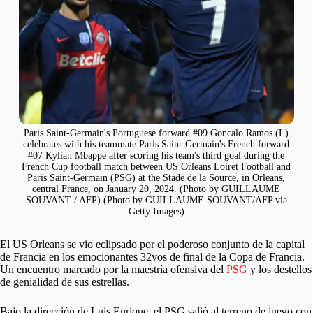
Paris Saint-Germain's Portuguese forward #09 Goncalo Ramos (L)
celebrates with his teammate Paris Saint-Germain's French forward
#07 Kylian Mbappe after scoring his team's third goal during the
French Cup football match between US Orleans Loiret Football and
Paris Saint-Germain (PSG) at the Stade de la Source, in Orleans,
central France, on January 20, 2024. (Photo by GUILLAUME
SOUVANT / AFP) (Photo by GUILLAUME SOUVANT/AFP via
Getty Images)
El US Orleans se vio eclipsado por el poderoso conjunto de la capital
de Francia en los emocionantes 32vos de final de la Copa de Francia.
Un encuentro marcado por la maestría ofensiva del
PSG
y los destellos
de genialidad de sus estrellas.
Bajo la dirección de Luis Enrique, el PSG salió al terreno de juego con