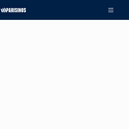
Saltar
al
contenido