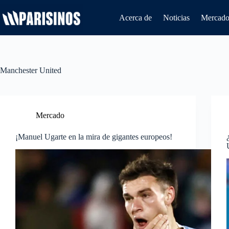
Saltar
al
Acerca de
Noticias
Mercado 
contenido
Manchester United
Mercado
¡Manuel Ugarte en la mira de gigantes europeos!