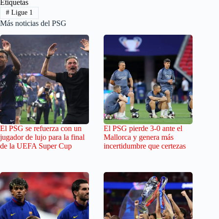
Etiquetas
#
Ligue 1
Más noticias del PSG
El PSG se refuerza con un
El PSG pierde 3-0 ante el
jugador de lujo para la final
Mallorca y genera más
de la UEFA Super Cup
incertidumbre que certezas