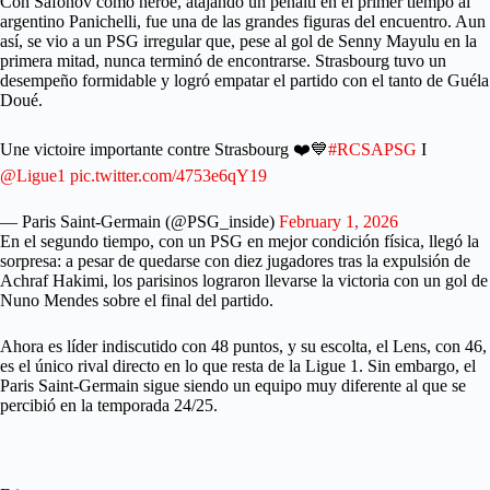
Con Safonov como héroe, atajando un penalti en el primer tiempo al
argentino Panichelli, fue una de las grandes figuras del encuentro. Aun
así, se vio a un PSG irregular que, pese al gol de Senny Mayulu en la
primera mitad, nunca terminó de encontrarse. Strasbourg tuvo un
desempeño formidable y logró empatar el partido con el tanto de Guéla
Doué.
Une victoire importante contre Strasbourg ❤️💙
#RCSAPSG
I
@Ligue1
pic.twitter.com/4753e6qY19
— Paris Saint-Germain (@PSG_inside)
February 1, 2026
En el segundo tiempo, con un PSG en mejor condición física, llegó la
sorpresa: a pesar de quedarse con diez jugadores tras la expulsión de
Achraf Hakimi, los parisinos lograron llevarse la victoria con un gol de
Nuno Mendes sobre el final del partido.
Ahora es líder indiscutido con 48 puntos, y su escolta, el Lens, con 46,
es el único rival directo en lo que resta de la Ligue 1. Sin embargo, el
Paris Saint-Germain sigue siendo un equipo muy diferente al que se
percibió en la temporada 24/25.