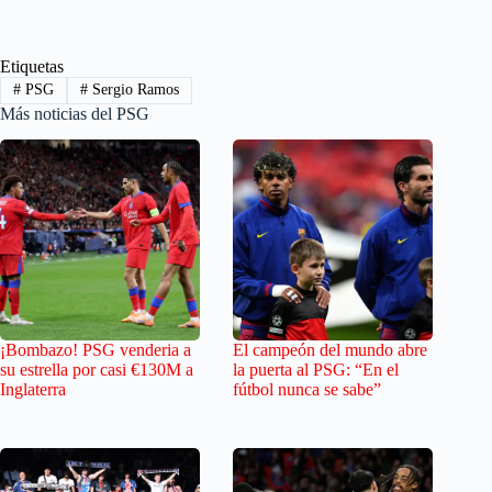
Etiquetas
#
PSG
#
Sergio Ramos
Más noticias del PSG
¡Bombazo! PSG venderia a
El campeón del mundo abre
su estrella por casi €130M a
la puerta al PSG: “En el
Inglaterra
fútbol nunca se sabe”