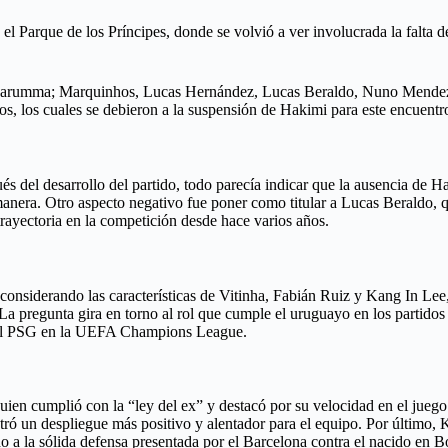
el Parque de los Príncipes, donde se volvió a ver involucrada la falta d
 Donnarumma; Marquinhos, Lucas Hernández, Lucas Beraldo, Nuno Mend
s, los cuales se debieron a la suspensión de Hakimi para este encuentr
és del desarrollo del partido, todo parecía indicar que la ausencia de 
anera. Otro aspecto negativo fue poner como titular a Lucas Beraldo, q
trayectoria en la competición desde hace varios años.
considerando las características de Vitinha, Fabián Ruiz y Kang In Lee,
 pregunta gira en torno al rol que cumple el uruguayo en los partidos 
 en el PSG en la UEFA Champions League.
uien cumplió con la “ley del ex” y destacó por su velocidad en el jue
tró un despliegue más positivo y alentador para el equipo. Por último,
 a la sólida defensa presentada por el Barcelona contra el nacido en B