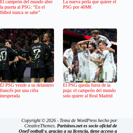
El campeón del mundo abre
La nueva perla que quiere el
la puerta al PSG: “En el
PSG por 40M€
fútbol nunca se sabe”
El PSG vende a su delantero
El PSG queda fuera de la
francés por una cifra
puja: el campeón del mundo
inesperada
solo quiere al Real Madrid
Copyright © 2026 - Tema de WordPress hecho por
CreativeThemes
.
Parisinos.net es socio oficial de
OneFootball y, gracias a su licencia, tiene acceso a