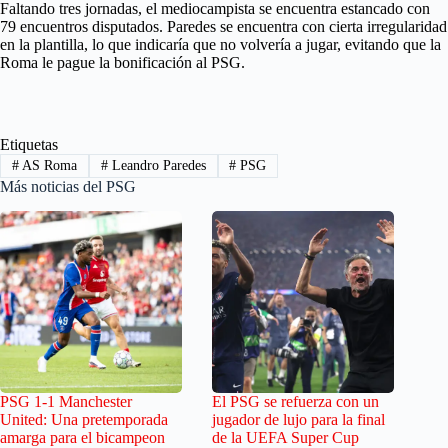
Faltando tres jornadas, el mediocampista se encuentra estancado con
79 encuentros disputados. Paredes se encuentra con cierta irregularidad
en la plantilla, lo que indicaría que no volvería a jugar, evitando que la
Roma le pague la bonificación al PSG.
Etiquetas
#
AS Roma
#
Leandro Paredes
#
PSG
Más noticias del PSG
PSG 1-1 Manchester
El PSG se refuerza con un
United: Una pretemporada
jugador de lujo para la final
amarga para el bicampeon
de la UEFA Super Cup