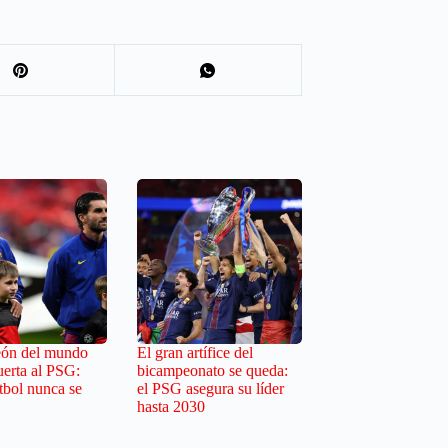
eón del mundo
El gran artífice del
uerta al PSG:
bicampeonato se queda:
tbol nunca se
el PSG asegura su líder
hasta 2030