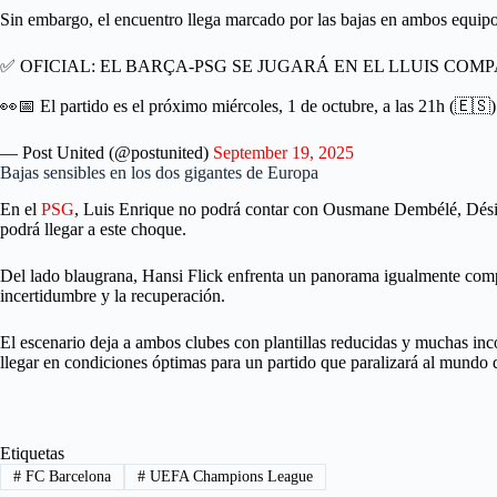
Sin embargo, el encuentro llega marcado por las bajas en ambos equipos,
✅ OFICIAL: EL BARÇA-PSG SE JUGARÁ EN EL LLUIS COM
👀📅 El partido es el próximo miércoles, 1 de octubre, a las 21h (🇪🇸
— Post United (@postunited)
September 19, 2025
Bajas sensibles en los dos gigantes de Europa
En el
PSG
, Luis Enrique no podrá contar con Ousmane Dembélé, Désiré
podrá llegar a este choque.
Del lado blaugrana, Hansi Flick enfrenta un panorama igualmente comp
incertidumbre y la recuperación.
El escenario deja a ambos clubes con plantillas reducidas y muchas in
llegar en condiciones óptimas para un partido que paralizará al mundo d
Etiquetas
#
FC Barcelona
#
UEFA Champions League