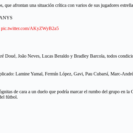
 que afrontan una situación crítica con varios de sus jugadores estrell
PANYS
)
pic.twitter.com/AKyZWyB2a5
 Doué, João Neves, Lucas Beraldo y Bradley Barcola, todos condiciona
licado: Lamine Yamal, Fermín López, Gavi, Pau Cubarsí, Marc-André te
cógnitas de cara a un duelo que podría marcar el rumbo del grupo en la
el fútbol.