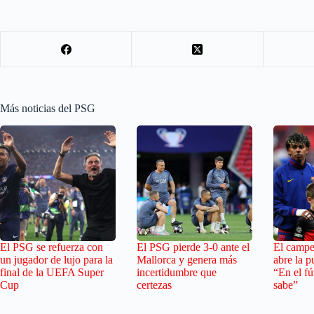
Más noticias del PSG
El PSG se refuerza con
El PSG pierde 3-0 ante el
El camp
un jugador de lujo para la
Mallorca y genera más
abre la p
final de la UEFA Super
incertidumbre que
“En el fú
Cup
certezas
sabe”