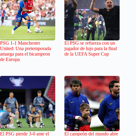
PSG 1-1 Manchester
El PSG se refuerza con un
United: Una pretemporada
jugador de lujo para la final
amarga para el bicampeon
de la UEFA Super Cup
de Europa
El PSG pierde 3-0 ante el
El campeón del mundo abre