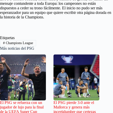
mensaje contundente a toda Europa: los campeones no están
dispuestos a ceder su trono fácilmente. El inicio no pudo ser más
esperanzador para un equipo que quiere escribir otra página dorada en
la historia de la Champions.
Etiquetas
#
Champions League
Más noticias del PSG
El PSG se refuerza con un
El PSG pierde 3-0 ante el
jugador de lujo para la final
Mallorca y genera más
de la UEFA Super Cup
incertidumbre que certezas