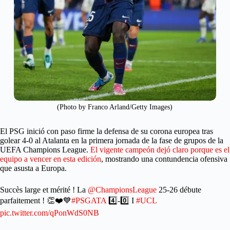
(Photo by Franco Arland/Getty Images)
El PSG inició con paso firme la defensa de su corona europea tras
golear 4-0 al Atalanta en la primera jornada de la fase de grupos de la
UEFA Champions League.
El vigente campeón dejó claro porque es el
equipo a vencer en esta edición
, mostrando una contundencia ofensiva
que asusta a Europa.
Succès large et mérité ! La
@ChampionsLeague
25-26 débute
parfaitement ! 👏❤️💙
#PSGATA
4️⃣-0️⃣ I
#UCL
pic.twitter.com/qPonWdS0NB