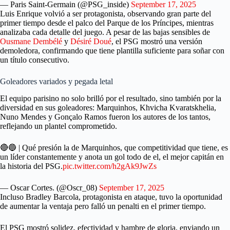
— Paris Saint-Germain (@PSG_inside)
September 17, 2025
Luis Enrique volvió a ser protagonista, observando gran parte del
primer tiempo desde el palco del Parque de los Príncipes, mientras
analizaba cada detalle del juego. A pesar de las bajas sensibles de
Ousmane Dembélé
y
Désiré Doué
, el PSG mostró una versión
demoledora, confirmando que tiene plantilla suficiente para soñar con
un título consecutivo.
Goleadores variados y pegada letal
El equipo parisino no solo brilló por el resultado, sino también por la
diversidad en sus goleadores: Marquinhos, Khvicha Kvaratskhelia,
Nuno Mendes y Gonçalo Ramos fueron los autores de los tantos,
reflejando un plantel comprometido.
🔴🔵 | Qué presión la de Marquinhos, que competitividad que tiene, es
un líder constantemente y anota un gol todo de el, el mejor capitán en
la historia del PSG.
pic.twitter.com/h2gAk9JwZs
— Oscar Cortes. (@Oscr_08)
September 17, 2025
Incluso Bradley Barcola, protagonista en ataque, tuvo la oportunidad
de aumentar la ventaja pero falló un penalti en el primer tiempo.
El PSG mostró solidez, efectividad y hambre de gloria, enviando un