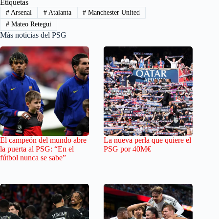
Etiquetas
#
Arsenal
#
Atalanta
#
Manchester United
#
Mateo Retegui
Más noticias del PSG
El campeón del mundo abre
La nueva perla que quiere el
la puerta al PSG: “En el
PSG por 40M€
fútbol nunca se sabe”