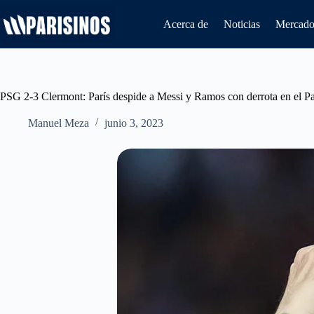
Saltar
al
Acerca de
Noticias
Mercado 
contenido
PSG 2-3 Clermont: París despide a Messi y Ramos con derrota en el P
Manuel Meza
junio 3, 2023