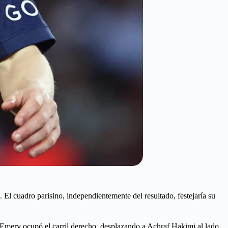
 El cuadro parisino, independientemente del resultado, festejaría su
e-Emery ocupó el carril derecho, desplazando a Achraf Hakimi al lado