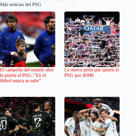
Más noticias del PSG
El campeón del mundo abre
La nueva perla que quiere el
la puerta al PSG: “En el
PSG por 40M€
fútbol nunca se sabe”