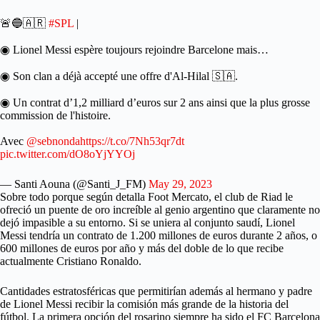
🚨🔵🇦🇷
#SPL
|
◉ Lionel Messi espère toujours rejoindre Barcelone mais…
◉ Son clan a déjà accepté une offre d'Al-Hilal 🇸🇦.
◉ Un contrat d’1,2 milliard d’euros sur 2 ans ainsi que la plus grosse
commission de l'histoire.
Avec
@sebnonda
https://t.co/7Nh53qr7dt
pic.twitter.com/dO8oYjYYOj
— Santi Aouna (@Santi_J_FM)
May 29, 2023
Sobre todo porque según detalla Foot Mercato, el club de Riad le
ofreció un puente de oro increíble al genio argentino que claramente no
dejó impasible a su entorno. Si se uniera al conjunto saudí, Lionel
Messi tendría un contrato de 1.200 millones de euros durante 2 años, o
600 millones de euros por año y más del doble de lo que recibe
actualmente Cristiano Ronaldo.
Cantidades estratosféricas que permitirían además al hermano y padre
de Lionel Messi recibir la comisión más grande de la historia del
fútbol. La primera opción del rosarino siempre ha sido el FC Barcelona