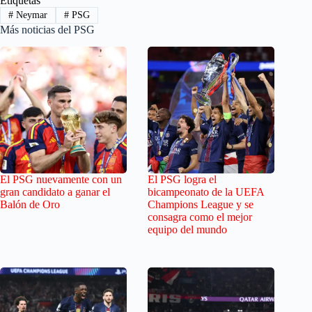
Etiquetas
#
Neymar
#
PSG
Más noticias del PSG
El PSG nuevamente con un
El PSG logra el
gran candidato a ganar el
bicampeonato de la UEFA
Balón de Oro
Champions League y se
consagra como el mejor
equipo del mundo