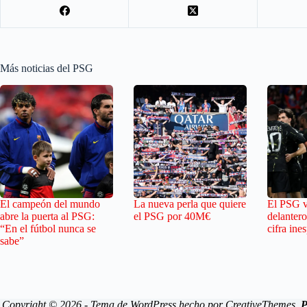
Más noticias del PSG
El campeón del mundo
La nueva perla que quiere
El PSG v
abre la puerta al PSG:
el PSG por 40M€
delantero
“En el fútbol nunca se
cifra ine
sabe”
Copyright © 2026 - Tema de WordPress hecho por
CreativeThemes
.
P