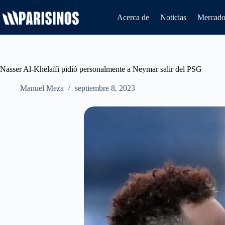
Saltar
al
Acerca de
Noticias
Mercado 
contenido
Nasser Al-Khelaïfi pidió personalmente a Neymar salir del PSG
Manuel Meza
septiembre 8, 2023