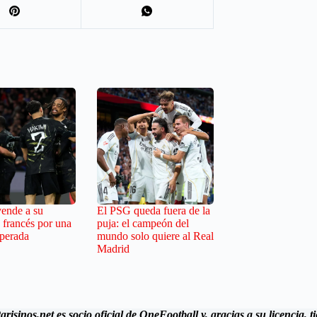
ende a su
El PSG queda fuera de la
 francés por una
puja: el campeón del
sperada
mundo solo quiere al Real
Madrid
arisinos.net es socio oficial de OneFootball y, gracias a su licencia,