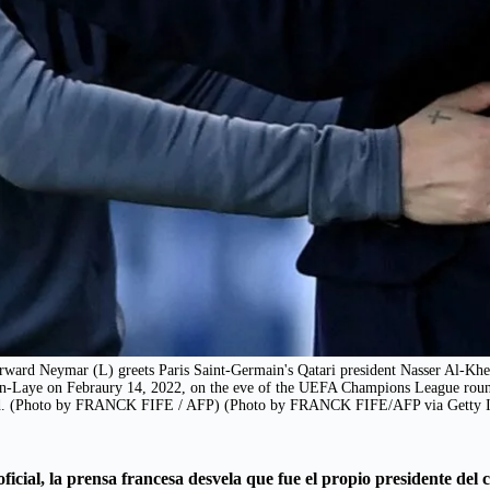
ard Neymar (L) greets Paris Saint-Germain's Qatari president Nasser Al-Khelai
en-Laye on Febraury 14, 2022, on the eve of the UEFA Champions League rou
. (Photo by FRANCK FIFE / AFP) (Photo by FRANCK FIFE/AFP via Getty 
icial, la prensa francesa desvela que fue el propio presidente del 