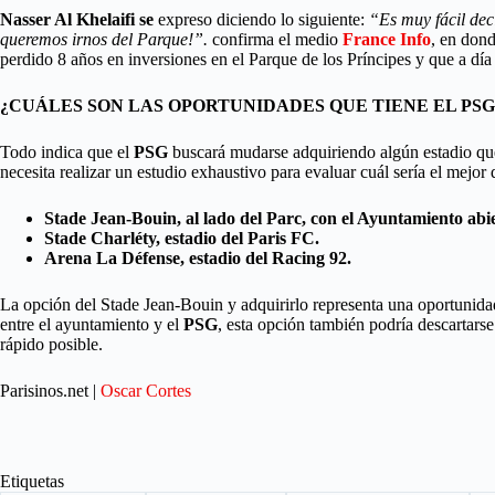
Nasser Al Khelaifi se
expreso diciendo lo siguiente:
“Es muy fácil dec
queremos irnos del Parque!”.
confirma el medio
France Info
, en don
perdido 8 años en inversiones en el Parque de los Príncipes y que a dí
¿CUÁLES SON LAS OPORTUNIDADES QUE TIENE EL PSG
Todo indica que el
PSG
buscará mudarse adquiriendo algún estadio que 
necesita realizar un estudio exhaustivo para evaluar cuál sería el mejor
Stade Jean-Bouin, al lado del Parc, con el Ayuntamiento abie
Stade Charléty, estadio del Paris FC.
Arena La Défense, estadio del Racing 92.
La opción del Stade Jean-Bouin y adquirirlo representa una oportunida
entre el ayuntamiento y el
PSG
, esta opción también podría descartar
rápido posible.
Parisinos.net |
Oscar Cortes
Etiquetas