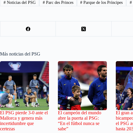
#
Noticias del PSG
#
Parc des Princes
#
Parque de los Príncipes
#
Más noticias del PSG
El PSG pierde 3-0 ante el
El campeón del mundo
El gran ar
Mallorca y genera más
abre la puerta al PSG:
bicampeo
incertidumbre que
“En el fútbol nunca se
el PSG as
certezas
sabe”
hasta 20