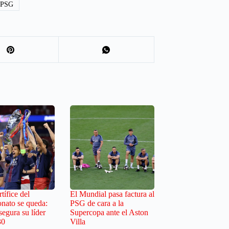
PSG
tífice del
El Mundial pasa factura al
nato se queda:
PSG de cara a la
egura su líder
Supercopa ante el Aston
30
Villa