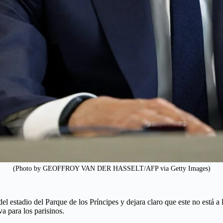
(Photo by GEOFFROY VAN DER HASSELT/AFP via Getty Images)
l estadio del Parque de los Príncipes y dejara claro que este no está a 
va para los parisinos.