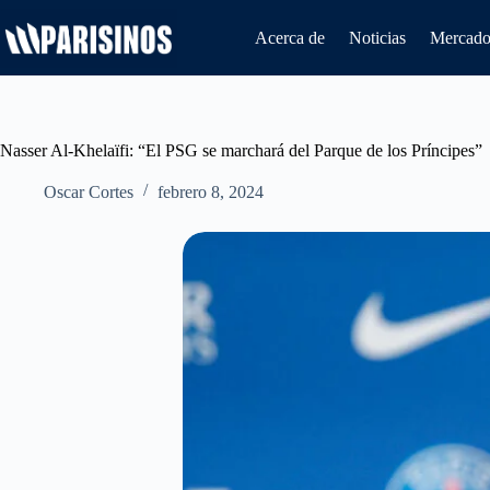
Saltar
al
Acerca de
Noticias
Mercado 
contenido
Nasser Al-Khelaïfi: “El PSG se marchará del Parque de los Príncipes”
Oscar Cortes
febrero 8, 2024