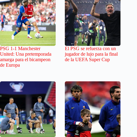
PSG 1-1 Manchester
El PSG se refuerza con un
United: Una pretemporada
jugador de lujo para la final
amarga para el bicampeon
de la UEFA Super Cup
de Europa