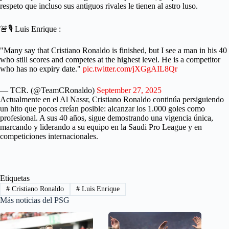
respeto que incluso sus antiguos rivales le tienen al astro luso.
🚨🎙️ Luis Enrique :
"Many say that Cristiano Ronaldo is finished, but I see a man in his 40
who still scores and competes at the highest level. He is a competitor
who has no expiry date."
pic.twitter.com/jXGgAIL8Qr
— TCR. (@TeamCRonaldo)
September 27, 2025
Actualmente en el Al Nassr, Cristiano Ronaldo continúa persiguiendo
un hito que pocos creían posible: alcanzar los 1.000 goles como
profesional. A sus 40 años, sigue demostrando una vigencia única,
marcando y liderando a su equipo en la Saudi Pro League y en
competiciones internacionales.
Etiquetas
#
Cristiano Ronaldo
#
Luis Enrique
Más noticias del PSG