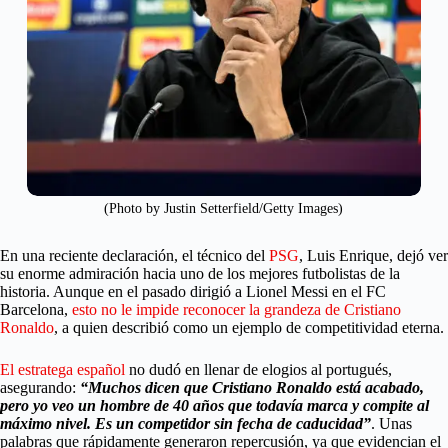
(Photo by Justin Setterfield/Getty Images)
En una reciente declaración, el técnico del
PSG
, Luis Enrique, dejó ver
su enorme admiración hacia uno de los mejores futbolistas de la
historia. Aunque en el pasado dirigió a Lionel Messi en el FC
Barcelona,
esto no le impide reconocer la grandeza de Cristiano
Ronaldo
, a quien describió como un ejemplo de competitividad eterna.
El estratega español
no dudó en llenar de elogios al portugués,
asegurando:
“Muchos dicen que Cristiano Ronaldo está acabado,
pero yo veo un hombre de 40 años que todavía marca y compite al
máximo nivel. Es un competidor sin fecha de caducidad”
. Unas
palabras que rápidamente generaron repercusión, ya que evidencian el