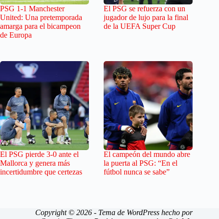
PSG 1-1 Manchester
El PSG se refuerza con un
United: Una pretemporada
jugador de lujo para la final
amarga para el bicampeon
de la UEFA Super Cup
de Europa
El PSG pierde 3-0 ante el
El campeón del mundo abre
Mallorca y genera más
la puerta al PSG: “En el
incertidumbre que certezas
fútbol nunca se sabe”
Copyright © 2026 - Tema de WordPress hecho por