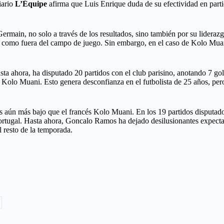
iario
L’Équipe
afirma que Luis Enrique duda de su efectividad en parti
rmain, no solo a través de los resultados, sino también por su liderazgo
ntro como fuera del campo de juego. Sin embargo, en el caso de Kolo M
a ahora, ha disputado 20 partidos con el club parisino, anotando 7 gole
 Kolo Muani. Esto genera desconfianza en el futbolista de 25 años, pero
s aún más bajo que el francés Kolo Muani. En los 19 partidos disputad
 Portugal. Hasta ahora, Goncalo Ramos ha dejado desilusionantes expect
 resto de la temporada.