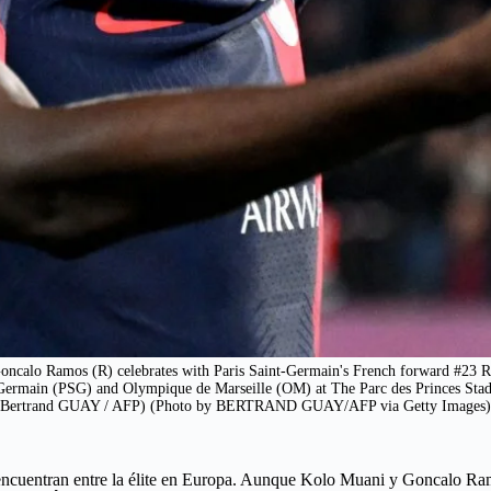
oncalo Ramos (R) celebrates with Paris Saint-Germain's French forward #23 Ra
-Germain (PSG) and Olympique de Marseille (OM) at The Parc des Princes Stad
Bertrand GUAY / AFP) (Photo by BERTRAND GUAY/AFP via Getty Images)
 encuentran entre la élite en Europa. Aunque Kolo Muani y Goncalo Ram