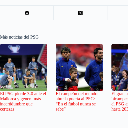
Más noticias del PSG
El PSG pierde 3-0 ante el
El campeón del mundo
El gran ar
Mallorca y genera más
abre la puerta al PSG:
bicampeo
incertidumbre que
“En el fútbol nunca se
el PSG as
certezas
sabe”
hasta 20