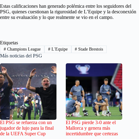
Estas calificaciones han generado polémica entre los seguidores del
PSG, quienes cuestionan la rigurosidad de L’Equipe y la desconexión
entre su evaluación y lo que realmente se vio en el campo.
Etiquetas
#
Champions League
#
L'Equipe
#
Stade Brestois
Más noticias del PSG
El PSG se refuerza con un
El PSG pierde 3-0 ante el
jugador de lujo para la final
Mallorca y genera más
de la UEFA Super Cup
incertidumbre que certezas