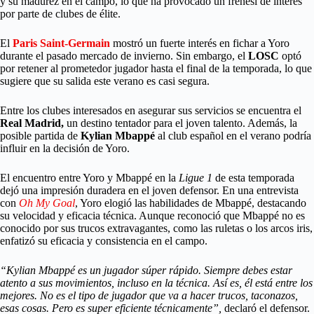
y su madurez en el campo, lo que ha provocado un frenesí de interés
por parte de clubes de élite.
El
Paris Saint-Germain
mostró un fuerte interés en fichar a Yoro
durante el pasado mercado de invierno. Sin embargo, el
LOSC
optó
por retener al prometedor jugador hasta el final de la temporada, lo que
sugiere que su salida este verano es casi segura.
Entre los clubes interesados en asegurar sus servicios se encuentra el
Real Madrid,
un destino tentador para el joven talento. Además, la
posible partida de
Kylian Mbappé
al club español en el verano podría
influir en la decisión de Yoro.
El encuentro entre Yoro y Mbappé en la
Ligue 1
de esta temporada
dejó una impresión duradera en el joven defensor. En una entrevista
con
Oh My Goal
, Yoro elogió las habilidades de Mbappé, destacando
su velocidad y eficacia técnica. Aunque reconoció que Mbappé no es
conocido por sus trucos extravagantes, como las ruletas o los arcos iris,
enfatizó su eficacia y consistencia en el campo.
“Kylian Mbappé es un jugador súper rápido. Siempre debes estar
atento a sus movimientos, incluso en la técnica. Así es, él está entre los
mejores. No es el tipo de jugador que va a hacer trucos, taconazos,
esas cosas. Pero es super eficiente técnicamente”,
declaró el defensor.