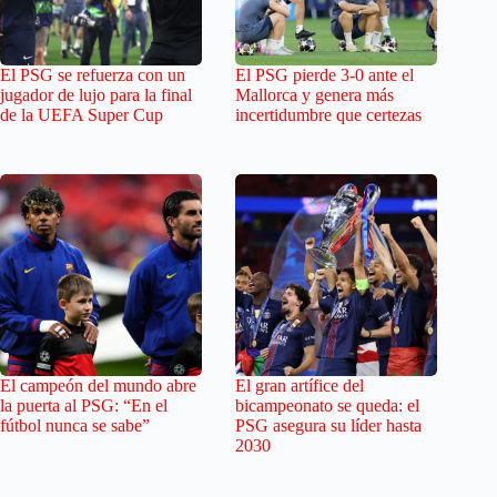
El PSG se refuerza con un
El PSG pierde 3-0 ante el
jugador de lujo para la final
Mallorca y genera más
de la UEFA Super Cup
incertidumbre que certezas
El campeón del mundo abre
El gran artífice del
la puerta al PSG: “En el
bicampeonato se queda: el
fútbol nunca se sabe”
PSG asegura su líder hasta
2030