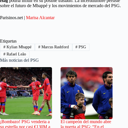
Hag
podría influir en su posible traslado. La incertidumbre persiste
sobre el futuro de Mbappé y los movimientos de mercado del PSG.
Parisinos.net |
Marisa Alcantar
Etiquetas
#
Kylian Mbappé
#
Marcus Rashford
#
PSG
#
Rafael Leão
Más noticias del PSG
¡Bombazo! PSG venderia a
El campeón del mundo abre
su estrella por casi €130M a
la puerta al PSG: “En el