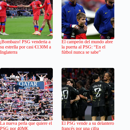
¡Bombazo! PSG venderia a
El campeón del mundo abre
su estrella por casi €130M a
la puerta al PSG: “En el
Inglaterra
fútbol nunca se sabe”
La nueva perla que quiere el
El PSG vende a su delantero
PSG por 40M€
francés por una cifra