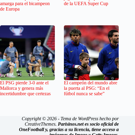
amarga para el bicampeon
de la UEFA Super Cup
de Europa
El PSG pierde 3-0 ante el
El campeón del mundo abre
Mallorca y genera más
la puerta al PSG: “En el
incertidumbre que certezas
fútbol nunca se sabe”
Copyright © 2026 - Tema de WordPress hecho por
CreativeThemes
.
Parisinos.net es socio oficial de
OneFootball y, gracias a su licencia, tiene acceso a
imágenes de Imago y Getty Images.