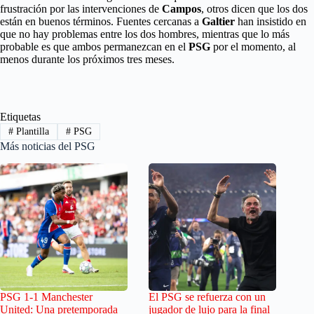
frustración por las intervenciones de
Campos
, otros dicen que los dos
están en buenos términos. Fuentes cercanas a
Galtier
han insistido en
que no hay problemas entre los dos hombres, mientras que lo más
probable es que ambos permanezcan en el
PSG
por el momento, al
menos durante los próximos tres meses.
Etiquetas
#
Plantilla
#
PSG
Más noticias del PSG
PSG 1-1 Manchester
El PSG se refuerza con un
United: Una pretemporada
jugador de lujo para la final