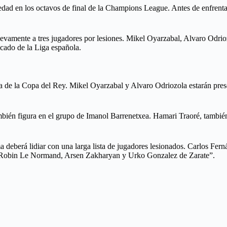
iedad en los octavos de final de la Champions League. Antes de enfrenta
vamente a tres jugadores por lesiones. Mikel Oyarzabal, Alvaro Odriozo
ficado de la Liga española.
ida de la Copa del Rey. Mikel Oyarzabal y Alvaro Odriozola estarán pre
bién figura en el grupo de Imanol Barrenetxea. Hamari Traoré, también
ma deberá lidiar con una larga lista de jugadores lesionados. Carlos Fe
no, Robin Le Normand, Arsen Zakharyan y Urko Gonzalez de Zarate”.