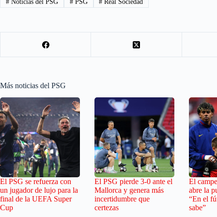
#
Noticias del PSG
#
PSG
#
Real Sociedad
Más noticias del PSG
El PSG se refuerza con
El PSG pierde 3-0 ante el
El camp
un jugador de lujo para la
Mallorca y genera más
abre la p
final de la UEFA Super
incertidumbre que
“En el fú
Cup
certezas
sabe”