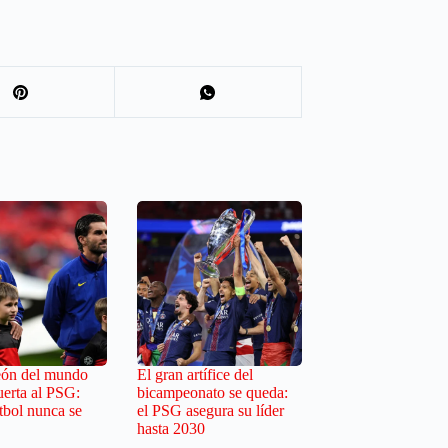
eón del mundo
El gran artífice del
uerta al PSG:
bicampeonato se queda:
tbol nunca se
el PSG asegura su líder
hasta 2030