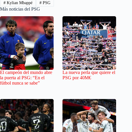
#
Kylian Mbappé
#
PSG
Más noticias del PSG
El campeón del mundo abre
La nueva perla que quiere el
la puerta al PSG: “En el
PSG por 40M€
fútbol nunca se sabe”