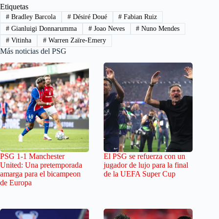
Etiquetas
#
Bradley Barcola
#
Désiré Doué
#
Fabian Ruiz
#
Gianluigi Donnarumma
#
Joao Neves
#
Nuno Mendes
#
Vitinha
#
Warren Zaïre-Emery
Más noticias del PSG
PSG 1-1 Manchester
El PSG se refuerza con un
United: Una pretemporada
jugador de lujo para la final
amarga para el bicampeon
de la UEFA Super Cup
de Europa