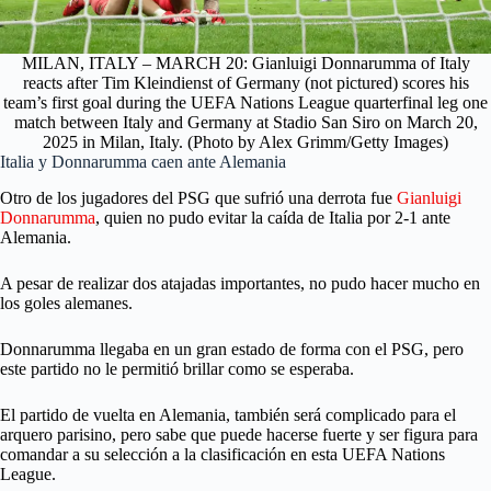
MILAN, ITALY – MARCH 20: Gianluigi Donnarumma of Italy
reacts after Tim Kleindienst of Germany (not pictured) scores his
team’s first goal during the UEFA Nations League quarterfinal leg one
match between Italy and Germany at Stadio San Siro on March 20,
2025 in Milan, Italy. (Photo by Alex Grimm/Getty Images)
Italia y Donnarumma caen ante Alemania
Otro de los jugadores del PSG que sufrió una derrota fue
Gianluigi
Donnarumma
, quien no pudo evitar la caída de Italia por 2-1 ante
Alemania.
A pesar de realizar dos atajadas importantes, no pudo hacer mucho en
los goles alemanes.
Donnarumma llegaba en un gran estado de forma con el PSG, pero
este partido no le permitió brillar como se esperaba.
El partido de vuelta en Alemania, también será complicado para el
arquero parisino, pero sabe que puede hacerse fuerte y ser figura para
comandar a su selección a la clasificación en esta UEFA Nations
League.