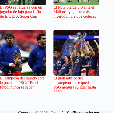
El PSG se refuerza con un
El PSG pierde 3-0 ante el
jugador de lujo para la final
Mallorca y genera más
de la UEFA Super Cup
incertidumbre que certezas
El campeón del mundo abre
El gran artífice del
la puerta al PSG: “En el
bicampeonato se queda: el
fútbol nunca se sabe”
PSG asegura su líder hasta
2030
Copyright © 2026 - Tema de WordPress hecho por