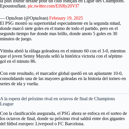
la plus lourde défaite pour un club français en Ligue des Champions.
Epoustouflant.
pic.twitter.com/ElSRy20VI7
— OptaJean (@OptaJean)
February 19, 2025
El PSG mostró su superioridad especialmente en la segunda mitad,
donde marcó siete goles en el tramo de todo el partido, pero en el
segundo tiempo fue donde mas brillo, donde anoto 5 goles en 30
minutos de juego.
Vitinha abrió la ráfaga goleadora en el minuto 60 con el 3-0, mientras
que el joven Senny Mayulu selló la histórica victoria con el séptimo
gol en el minuto 86.
Con este resultado, el marcador global quedó en un aplastante 10-0,
consolidando una de las mayores goleadas en la historia del torneo en
series de ida y vuelta.
A la espera del próximo rival en octavos de final de Champions
League
Con la clasificación asegurada, el PSG ahora se enfoca en el sorteo de
los octavos de final, donde su próximo rival saldrá entre dos gigantes
del fútbol europeo: Liverpool o FC Barcelona.