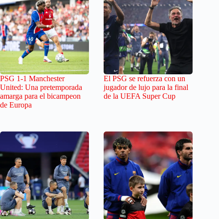
PSG 1-1 Manchester
El PSG se refuerza con un
United: Una pretemporada
jugador de lujo para la final
amarga para el bicampeon
de la UEFA Super Cup
de Europa