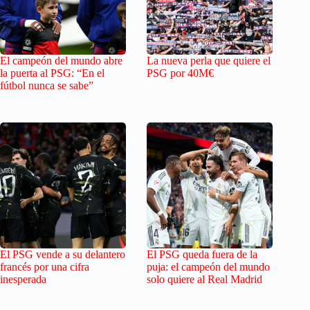
El campeón del mundo abre
La nueva perla que quiere el
la puerta al PSG: “En el
PSG por 40M€
fútbol nunca se sabe”
El PSG vende a su delantero
El PSG queda fuera de la
francés por una cifra
puja: el campeón del mundo
inesperada
solo quiere al Real Madrid