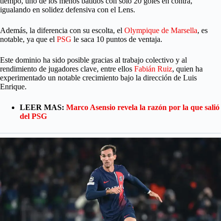
tiempo, uno de los menos batidos con solo 20 goles en contra,
igualando en solidez defensiva con el Lens.
Además, la diferencia con su escolta, el
Olympique de Marsella
, es
notable, ya que el
PSG
le saca 10 puntos de ventaja.
Este dominio ha sido posible gracias al trabajo colectivo y al
rendimiento de jugadores clave, entre ellos
Fabián Ruiz
, quien ha
experimentado un notable crecimiento bajo la dirección de Luis
Enrique.
LEER MAS:
Marco Asensio revela la razón por la que salió
del PSG