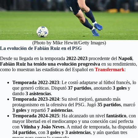
(Photo by Mike Hewitt/Getty Images)
La evolución de Fabián Ruiz en el PSG
Desde su llegada en la temporada
2022-2023
procedente del
Napoli
,
Fabián Ruiz ha tenido una evolución progresiva
en su rendimiento,
como lo muestran las estadísticas del Español en
Transfermark
:
Temporada 2022-2023
: Le costó adaptarse al fútbol francés, lo
que generó críticas. Disputó
37 partidos
, anotando
3 goles
y
dando
3 asistencias
.
Temporada 2023-2024
: Su nivel mejoró, ganando más
protagonismo en la ofensiva del PSG. Jugó
35 partidos
, marcó
3 goles
y repartió
7 asistencias
.
Temporada 2024-2025
: Ha alcanzado un nivel
fantástico
, con
mayor libertad en el mediocampo y una conexión casi perfecta
con
Vitinha y João Neves
. A mitad de temporada, ha disputado
34 partidos
, con
3 goles y 3 asistencias
, y aún quedan tres
meses para cerrar la campaña.