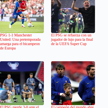
PSG 1-1 Manchester
El PSG se refuerza con un
United: Una pretemporada
jugador de lujo para la final
amarga para el bicampeon
de la UEFA Super Cup
de Europa
El PSG pierde 3-0 ante el
El campeón del mundo abre