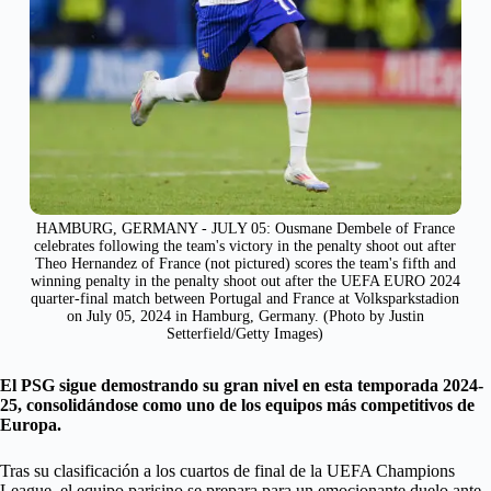
HAMBURG, GERMANY - JULY 05: Ousmane Dembele of France
celebrates following the team's victory in the penalty shoot out after
Theo Hernandez of France (not pictured) scores the team's fifth and
winning penalty in the penalty shoot out after the UEFA EURO 2024
quarter-final match between Portugal and France at Volksparkstadion
on July 05, 2024 in Hamburg, Germany. (Photo by Justin
Setterfield/Getty Images)
El PSG sigue demostrando su gran nivel en esta temporada 2024-
25, consolidándose como uno de los equipos más competitivos de
Europa.
Tras su clasificación a los cuartos de final de la UEFA Champions
League, el equipo parisino se prepara para un emocionante duelo ante