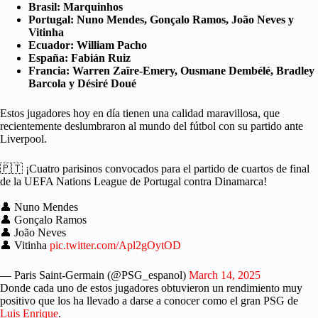
Brasil:
Marquinhos
Portugal:
Nuno Mendes, Gonçalo Ramos, João Neves y
Vitinha
Ecuador:
William Pacho
España:
Fabián Ruiz
Francia:
Warren Zaïre-Emery, Ousmane Dembélé, Bradley
Barcola y Désiré Doué
Estos jugadores hoy en día tienen una calidad maravillosa, que
recientemente deslumbraron al mundo del fútbol con su partido ante
Liverpool.
🇵🇹 ¡Cuatro parisinos convocados para el partido de cuartos de final
de la UEFA Nations League de Portugal contra Dinamarca!
👤 Nuno Mendes
👤 Gonçalo Ramos
👤 João Neves
👤 Vitinha
pic.twitter.com/Apl2gOytOD
— Paris Saint-Germain (@PSG_espanol)
March 14, 2025
Donde cada uno de estos jugadores obtuvieron un rendimiento muy
positivo que los ha llevado a darse a conocer como el gran PSG de
Luis Enrique
.