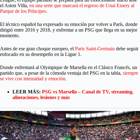
el Aston Villa,
en una serie que marcará el regreso de Unai Emery al
Parque de los Príncipes.
El técnico español ha expresado su emoción por volver a París, donde
dirigió entre 2016 y 2018, y enfrentar a un PSG que llega en su mejor
momento.
Antes de ese gran choque europeo, el
Paris Saint-Germain
debe seguir
enfocado en su desempeño en la Ligue 1.
Donde enfrentará al Olympique de Marsella en el Clásico Francés, un
partido que, a pesar de la cómoda ventaja del PSG en la tabla,
siempre
se vive con intensidad y emoción
.
LEER MÁS:
PSG vs Marsella – Canal de TV, streaming,
alineaciones, lesiones y más