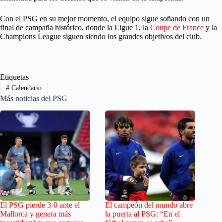
Con el PSG en su mejor momento, el equipo sigue soñando con un
final de campaña histórico, donde la Ligue 1, la
Coupe de France
y la
Champions League siguen siendo los grandes objetivos del club.
Etiquetas
#
Calendario
Más noticias del PSG
El PSG pierde 3-0 ante el
El campeón del mundo abre
Mallorca y genera más
la puerta al PSG: “En el