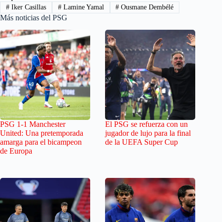
#
Iker Casillas
#
Lamine Yamal
#
Ousmane Dembélé
Más noticias del PSG
PSG 1-1 Manchester
El PSG se refuerza con un
United: Una pretemporada
jugador de lujo para la final
amarga para el bicampeon
de la UEFA Super Cup
de Europa