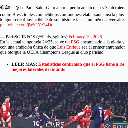
🔴🔵📈 🥇Le Paris Saint-Germain n’a perdu aucun de ses 32 derniers
contre Brest, toutes compétitions confondues, établissant ainsi la plus
longue série d’invincibilité de son histoire face à un même adversaire.
pic.twitter.com/jWlOYz24Dc
— ParisSG INFOS (@Paris_sginfos)
February 19, 2025
En la actual temporada 24/25, se ve un
PSG
encaminado a la gloria y
con una ambición única de que
Luis Enrique
sea el primer entrenador
que otorgue la UEFA Champions League al club parisino.
LEER MAS:
Estadísticas confirman que el PSG tiene a los
mejores laterales del mundo