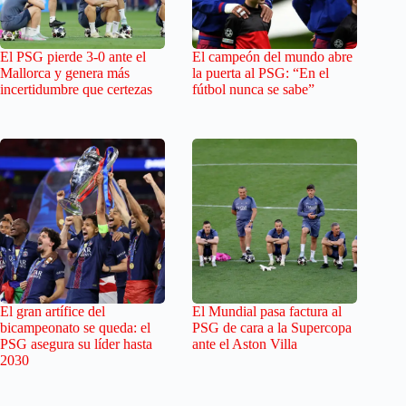
El PSG pierde 3-0 ante el
El campeón del mundo abre
Mallorca y genera más
la puerta al PSG: “En el
incertidumbre que certezas
fútbol nunca se sabe”
El gran artífice del
El Mundial pasa factura al
bicampeonato se queda: el
PSG de cara a la Supercopa
PSG asegura su líder hasta
ante el Aston Villa
2030