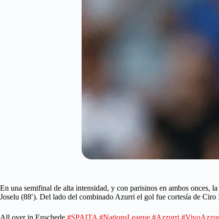
En una semifinal de alta intensidad, y con parisinos en ambos onces, la
Joselu (88′). Del lado del combinado Azurri el gol fue cortesía de Ciro I
All over in Enschede.
#SPAITA
#NationsLeague
#Azzurri
#VivoAzzur