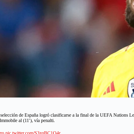
 selección de España logró clasificarse a la final de la UEFA Nations Le
mmobile al (11′), vía penalti.
ro
pic.twitter.com/S3zqBC1Q4r