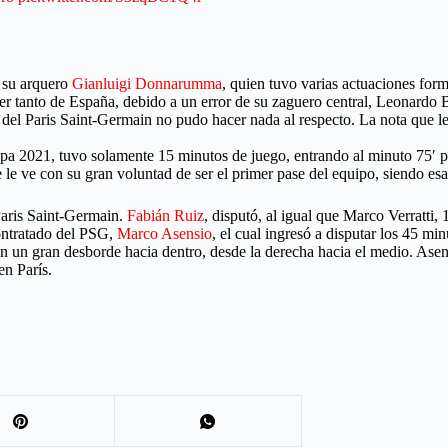
, su arquero
Gianluigi Donnarumma
, quien tuvo varias actuaciones for
r tanto de España, debido a un error de su zaguero central, Leonardo Bo
ro del Paris Saint-Germain no pudo hacer nada al respecto. La nota que 
opa 2021, tuvo solamente 15 minutos de juego, entrando al minuto 75′ p
le ve con su gran voluntad de ser el primer pase del equipo, siendo esa p
Paris Saint-Germain.
Fabián Ruiz
, disputó, al igual que Marco Verratti,
ontratado del PSG,
Marco Asensio
, el cual ingresó a disputar los 45 mi
n un gran desborde hacia dentro, desde la derecha hacia el medio. Asens
en París.