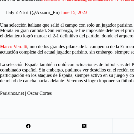
— Italy ⭐️⭐️⭐️⭐️ (@Azzurri_En)
June 15, 2023
Una selección italiana que salió al campo con solo un jugador parisino
Morata en gran cantidad. Sin embargo, le fue imposible detener el prime
el delantero logró marcar el 2-1 definitivo del partido, donde el arque
Marco Verratti
, uno de los grandes pilares de la campeona de la Euroc
actuación completa del actual jugador parisino, sin embargo, siempre se 
La selección España también contó con actuaciones de futbolistas del 
combinado español. Sin embargo, pudimos ver destellos en el recién c
participación en los ataques de España, siempre activo en su juego y co
de mitad de cancha hacia adelante. Veremos si logra imponer su fútbol 
Parisinos.net | Oscar Cortes