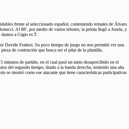
midables frente al seleccionado español, conteniendo remates de Álvaro
nucci. Al 88′, por medio de varios rebotes, la pelota llegó a Joselu, y
le damos a Gigio es
7
.
or Davide Frattesi. Su poco tiempo de juego no nos permitió ver una
ieza de contención que busca ser el pilar de la plantilla.
 15 minutos de partido, en el cual pasó un tanto desapercibido en el
nutos del segundo tiempo, tirado a la banda derecha, teniendo una alta
io se mostró como ese atacante que tiene características participativas