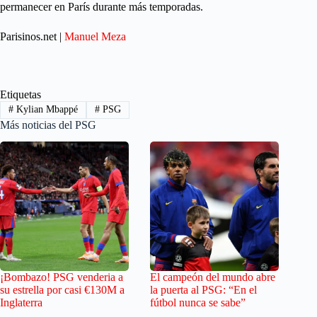
permanecer en París durante más temporadas.
Parisinos.net |
Manuel Meza
Etiquetas
#
Kylian Mbappé
#
PSG
Más noticias del PSG
¡Bombazo! PSG venderia a
El campeón del mundo abre
su estrella por casi €130M a
la puerta al PSG: “En el
Inglaterra
fútbol nunca se sabe”