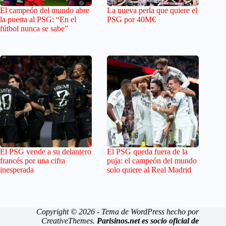
El campeón del mundo abre
La nueva perla que quiere el
la puerta al PSG: “En el
PSG por 40M€
fútbol nunca se sabe”
El PSG vende a su delantero
El PSG queda fuera de la
francés por una cifra
puja: el campeón del mundo
inesperada
solo quiere al Real Madrid
Copyright © 2026 - Tema de WordPress hecho por
CreativeThemes
.
Parisinos.net es socio oficial de