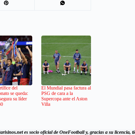
tífice del
El Mundial pasa factura al
nato se queda:
PSG de cara a la
egura su líder
Supercopa ante el Aston
30
Villa
arisinos.net es socio oficial de OneFootball y, gracias a su licencia,