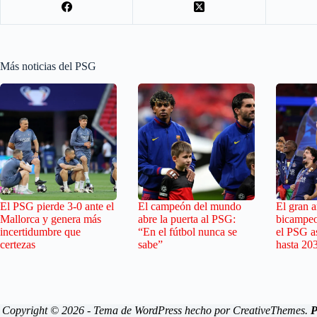
Más noticias del PSG
El PSG pierde 3-0 ante el
El campeón del mundo
El gran ar
Mallorca y genera más
abre la puerta al PSG:
bicampeo
incertidumbre que
“En el fútbol nunca se
el PSG as
certezas
sabe”
hasta 20
Copyright © 2026 - Tema de WordPress hecho por
CreativeThemes
.
P