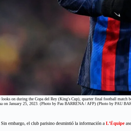
ooks on during the Copa del Rey (King's Cup), quarter final football match b
ona on January 25, 2023. (Photo by Pau BARRENA / AFP) (Photo by PAU BA
Sin embargo, el club parisino desmintió la información a
L’Équipe
ase