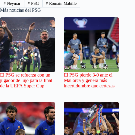
#
Neymar
#
PSG
#
Romain Mabille
Más noticias del PSG
El PSG se refuerza con un
El PSG pierde 3-0 ante el
jugador de lujo para la final
Mallorca y genera más
de la UEFA Super Cup
incertidumbre que certezas