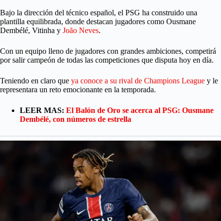
Bajo la dirección del técnico español, el PSG ha construido una
plantilla equilibrada, donde destacan jugadores como Ousmane
Dembélé, Vitinha y
João Neves
.
Con un equipo lleno de jugadores con grandes ambiciones, competirá
por salir campeón de todas las competiciones que disputa hoy en día.
Teniendo en claro que
ya conoce a su rival de Champions League
y le
representara un reto emocionante en la temporada.
LEER MAS:
El Balón de Oro se acerca al PSG: Ousmane
Dembélé, con números de estrella