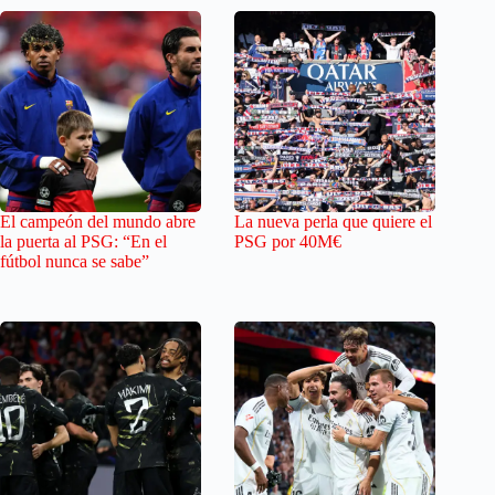
El campeón del mundo abre
La nueva perla que quiere el
la puerta al PSG: “En el
PSG por 40M€
fútbol nunca se sabe”