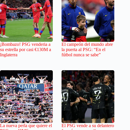
¡Bombazo! PSG venderia a
El campeón del mundo abre
su estrella por casi €130M a
la puerta al PSG: “En el
Inglaterra
fútbol nunca se sabe”
La nueva perla que quiere el
El PSG vende a su delantero