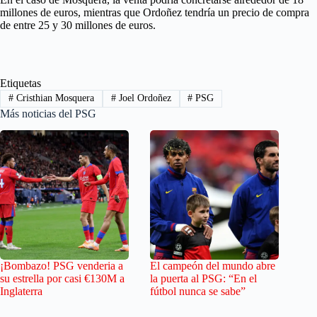
millones de euros, mientras que Ordoñez tendría un precio de compra
de entre 25 y 30 millones de euros.
Etiquetas
#
Cristhian Mosquera
#
Joel Ordoñez
#
PSG
Más noticias del PSG
¡Bombazo! PSG venderia a
El campeón del mundo abre
su estrella por casi €130M a
la puerta al PSG: “En el
Inglaterra
fútbol nunca se sabe”