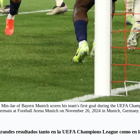
e of Bayern Munich scores his team's first goal during the UEFA Champ
rmain at Football Arena Munich on November 26, 2024 in Munich, Germany. 
grandes resultados tanto en la UEFA Champions League como en la