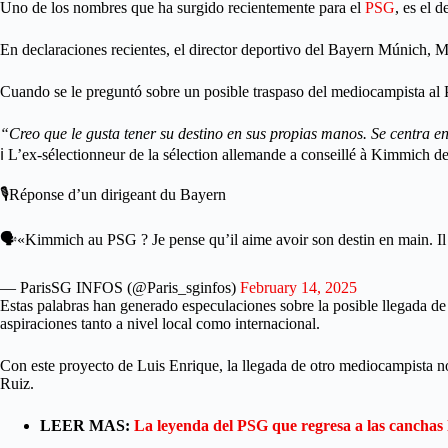
Uno de los nombres que ha surgido recientemente para el
PSG
, es el 
En declaraciones recientes, el director deportivo del Bayern Múnich, 
Cuando se le preguntó sobre un posible traspaso del mediocampista al
“Creo que le gusta tener su destino en sus propias manos. Se centra en
ℹ️ L’ex-sélectionneur de la sélection allemande a conseillé à Kimmich de 
🎙Réponse d’un dirigeant du Bayern
🗣«Kimmich au PSG ? Je pense qu’il aime avoir son destin en main. Il 
— ParisSG INFOS (@Paris_sginfos)
February 14, 2025
Estas palabras han generado especulaciones sobre la posible llegada 
aspiraciones tanto a nivel local como internacional.
Con este proyecto de Luis Enrique, la llegada de otro mediocampista no 
Ruiz.
LEER MAS:
La leyenda del PSG que regresa a las canchas l