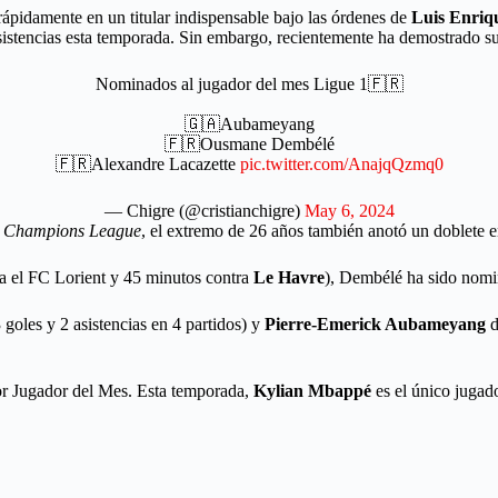
ápidamente en un titular indispensable bajo las órdenes de
Luis Enriq
sistencias esta temporada. Sin embargo, recientemente ha demostrado su
Nominados al jugador del mes Ligue 1🇫🇷
🇬🇦Aubameyang
🇫🇷Ousmane Dembélé
🇫🇷Alexandre Lacazette
pic.twitter.com/AnajqQzmq0
— Chigre (@cristianchigre)
May 6, 2024
a
Champions League
, el extremo de 26 años también anotó un doblete 
ra el FC Lorient y 45 minutos contra
Le Havre
), Dembélé ha sido nomi
 goles y 2 asistencias en 4 partidos) y
Pierre-Emerick Aubameyang
d
r Jugador del Mes. Esta temporada,
Kylian Mbappé
es el único jugad