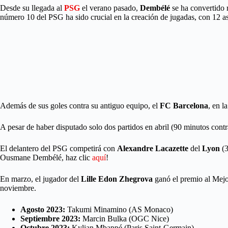
Desde su llegada al
PSG
el verano pasado,
Dembélé
se ha convertido r
número 10 del PSG ha sido crucial en la creación de jugadas, con 12 a
Además de sus goles contra su antiguo equipo, el
FC Barcelona
, en l
A pesar de haber disputado solo dos partidos en abril (90 minutos cont
El delantero del PSG competirá con
Alexandre Lacazette
del
Lyon
(3
Ousmane Dembélé, haz clic
aquí
!
En marzo, el jugador del
Lille Edon Zhegrova
ganó el premio al Mejo
noviembre.
Agosto 2023:
Takumi Minamino (AS Monaco)
Septiembre 2023:
Marcin Bulka (OGC Nice)
Octubre 2023:
Kylian Mbappé (Paris Saint-Germain)